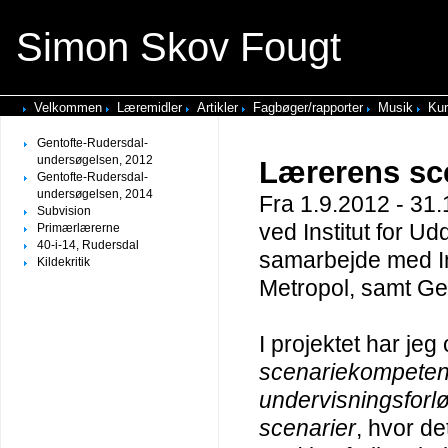
Simon Skov Fougt
Velkommen
Læremidler
Artikler
Fagbøger/rapporter
Musik
Kur
Gentofte-Rudersdal-
undersøgelsen, 2012
Lærerens sc
Gentofte-Rudersdal-
undersøgelsen, 2014
Fra 1.9.2012 - 31.
Subvision
ved Institut for U
Primærlærerne
40-i-14, Rudersdal
samarbejde med Ins
Kildekritik
Metropol, samt G
I projektet har jeg
scenariekompete
undervisningsforl
scenarier
, hvor de