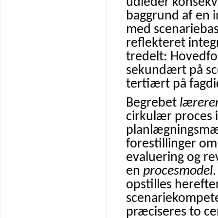
udleder konsekv
baggrund af en 
med scenariebas
reflekteret integ
tredelt: Hovedf
sekundært på sc
tertiært på fagdi
Begrebet
lærere
cirkulær proces
planlægningsmæs
forestillinger om
evaluering og re
en
procesmodel
.
opstilles hereft
scenariekompete
præciseres to ce