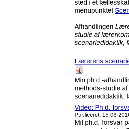
sted i et fælless
menupunktet
Scen
Afhandlingen
Lære
studie af lærerko
scenariedidaktik, f
Lærerens scenari
Min ph.d.-afhandl
methods-studie af
scenariedidaktik, f
Video: Ph.d.-fors
Publiceret: 15-08-201
Mit ph.d.-forsvar 