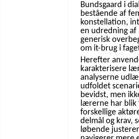
Bundsgaard i dia
bestående af fem
konstellation, i
en udredning af
generisk overbe
om it-brug i fag
Herefter anvende
karakterisere l
analyserne udlæg
udfoldet scenari
bevidst, men ikk
lærerne har blik 
forskellige aktø
delmål og krav,
løbende justerer
navigerer mere e