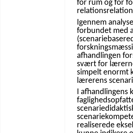
for rum og for f
relationsrelation
Igennem analyse
forbundet med a
(scenariebasered
forskningsmæssig
afhandlingen for
svært for lærern
simpelt enormt ko
lærerens scenari
I afhandlingens
faglighedsopfatt
scenariedidaktis
scenariekompete
realiserede ekse