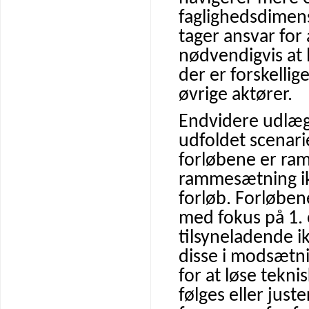
faglighedsdimens
tager ansvar for
nødvendigvis at l
der er forskellige
øvrige aktører.
Endvidere udlægg
udfoldet scenari
forløbene er ram
rammesætning ikk
forløb. Forløben
med fokus på 1. 
tilsyneladende ik
disse i modsætni
for at løse tekn
følges eller just