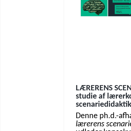
LÆRERENS SCEN
studie af lærer
scenariedidaktik
Denne ph.d.-afha
lærerens scenar