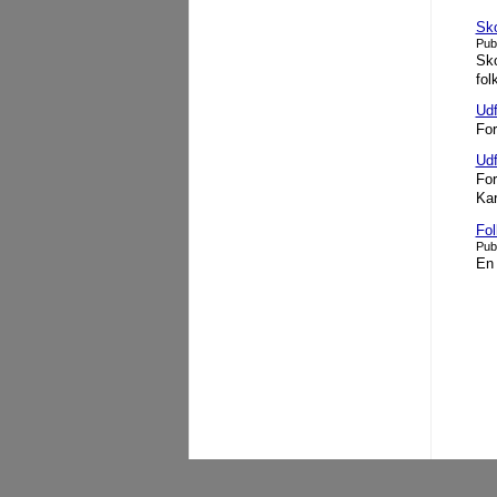
Sko
Pub
Sko
fol
Udf
For
Udf
For
Kar
Fol
Pub
En 