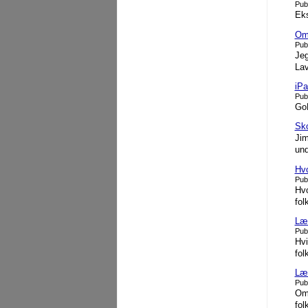
Pub
Eks
Om 
Pub
Jeg
Lav
iPa
Pub
GoM
Sk
Jim
und
Hvo
Pub
Hvo
fol
Lær
Pub
Hvi
fol
Lær
Pub
Om 
fol