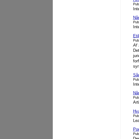
Pub
Int
Når
Pub
Int
Eti
Pub
Af 
Det
jur
for
syn
Såd
Pub
Int
Når
Pub
Art
Hva
Pub
Lea
Pod
Pub
Den