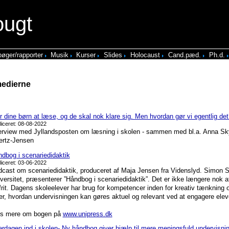
ougt
øger/rapporter
Musik
Kurser
Slides
Holocaust
Cand.pæd.
Ph.d.
medierne
 dine børn at læse, og de skal nok klare sig. Men hvordan gør vi egentlig det
liceret: 08-08-2022
erview med Jyllandsposten om læsning i skolen - sammen med bl.a. Anna Sk
ertz-Jensen
dbog i scenariedidaktik
liceret: 03-06-2022
cast om scenariedidaktik, produceret af Maja Jensen fra Videnslyd. Simon 
versitet, præsenterer ”Håndbog i scenariedidaktik”. Det er ikke længere no
lfrit. Dagens skoleelever har brug for kompetencer inden for kreativ tænkning
er, hvordan undervisningen kan gøres aktuel og relevant ved at engagere elev
s mere om bogen på
www.unipress.dk
rdagen ind i skolen- Ny håndbog giver hjælp til mere meningsfuld undervisni