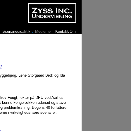
Scenariedidaktik
Medierne
Kontakt/Om
?
yggebjerg, Lene Storgaard Brok og Ida
Skov Fougt, lektor på DPU ved Aarhus
k at kunne kongerækken udenad og stave
 og problemløsning. Bogens 40 forfattere
erne i virkelighedsnære scenarier.
ng