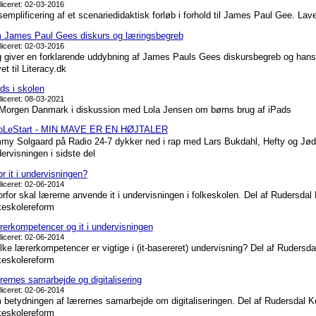
liceret: 02-03-2016
emplificering af et scenariedidaktisk forløb i forhold til James Paul Gee. Lavet 
James Paul Gees diskurs og læringsbegreb
liceret: 02-03-2016
 giver en forklarende uddybning af James Pauls Gees diskursbegreb og hans a
et til Literacy.dk
ds i skolen
liceret: 08-03-2021
orgen Danmark i diskussion med Lola Jensen om børns brug af iPads
oLeStart - MIN MAVE ER EN HØJTALER
my Solgaard på Radio 24-7 dykker ned i rap med Lars Bukdahl, Hefty og Jøden. 
ervisningen i sidste del
r it i undervisningen?
liceret: 02-06-2014
rfor skal lærerne anvende it i undervisningen i folkeskolen. Del af Rudersda
keskolereform
erkompetencer og it i undervisningen
liceret: 02-06-2014
lke lærerkompetencer er vigtige i (it-basereret) undervisning? Del af Ruders
keskolereform
ernes samarbejde og digitalisering
liceret: 02-06-2014
betydningen af lærernes samarbejde om digitaliseringen. Del af Rudersdal 
keskolereform