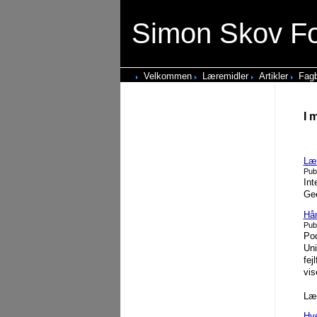
Simon Skov F
Velkommen
Læremidler
Artikler
Fagb
I 
Lær
Pub
Int
Ge
Hån
Pub
Pod
Uni
fej
vis
Læ
Hve