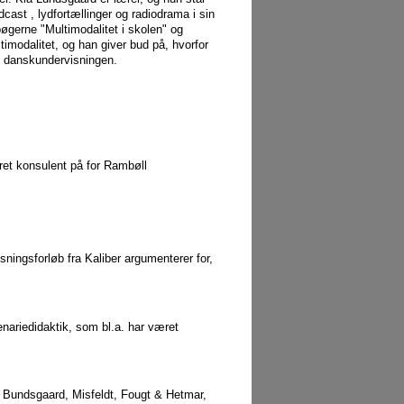
st , lydfortællinger og radiodrama i sin
øgerne "Multimodalitet i skolen" og
timodalitet, og han giver bud på, hvorfor
i danskundervisningen.
eret konsulent på for Rambøll
ningsforløb fra Kaliber argumenterer for,
ariedidaktik, som bl.a. har været
, Bundsgaard, Misfeldt, Fougt & Hetmar,