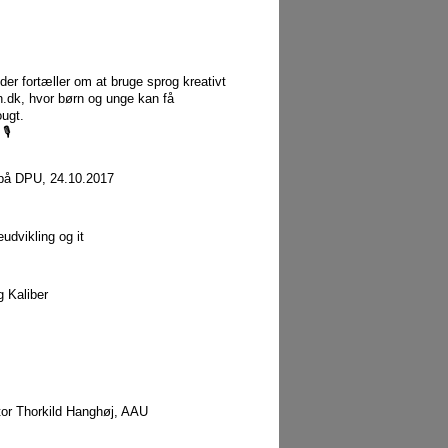
er fortæller om at bruge sprog kreativt
.dk, hvor børn og unge kan få
ugt.
🎙
 på DPU, 24.10.2017
udvikling og it
 Kaliber
tor Thorkild Hanghøj, AAU