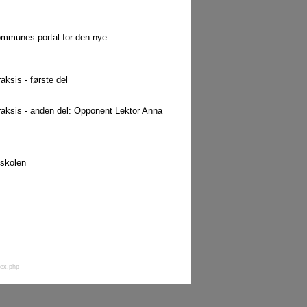
 Kommunes portal for den nye
ksis - første del
raksis - anden del: Opponent Lektor Anna
eskolen
dex.php