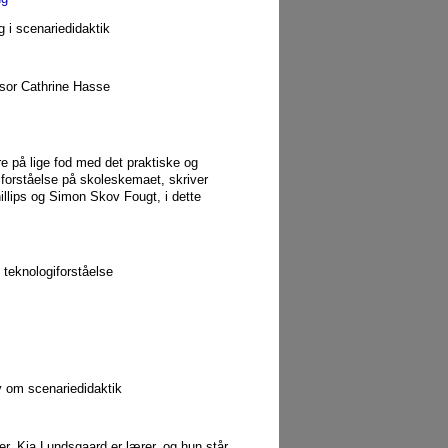
g i scenariedidaktik
ssor Cathrine Hasse
re på lige fod med det praktiske og
giforståelse på skoleskemaet, skriver
illips og Simon Skov Fougt, i dette
teknologiforståelse
y om scenariedidaktik
r. Kia Lundsgaard er lærer, og hun står