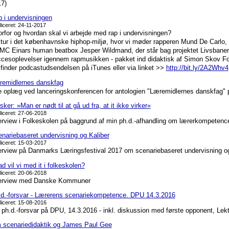
7)
 i undervisningen
liceret: 24-11-2017
rfor og hvordan skal vi arbejde med rap i undervisningen?
tur i det københavnske hiphop-miljø, hvor vi møder rapperen Mund De Carlo, d
MC Einars human beatbox Jesper Wildmand, der står bag projektet Livsbanen
cesoplevelser igennem rapmusikken - pakket ind didaktisk af Simon Skov Fo
finder podcastudsendelsen på iTunes eller via linket >>
http://bit.ly/2A2Whv4
emidlernes danskfag
e oplæg ved lanceringskonferencen for antologien "Læremidlernes danskfag"
sker: »Man er nødt til at gå ud fra, at it ikke virker«
liceret: 27-06-2018
erview i Folkeskolen på baggrund af min ph.d.-afhandling om lærerkompetence
nariebaseret undervisning og Kaliber
liceret: 15-03-2017
erview på Danmarks Læringsfestival 2017 om scenariebaseret undervisning og
d vil vi med it i folkeskolen?
liceret: 20-06-2018
terview med Danske Kommuner
d.-forsvar - Lærerens scenariekompetence. DPU 14.3.2016
liceret: 15-08-2016
 ph.d.-forsvar på DPU, 14.3.2016 - inkl. diskussion med første opponent, Lek
scenariedidaktik og James Paul Gee