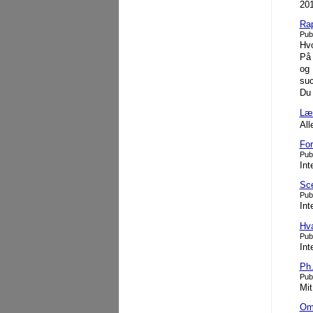
201
Rap
Pub
Hvo
På 
og 
suc
Du 
Lær
All
For
Pub
Int
Sce
Pub
Int
Hva
Pub
In
Ph.
Pub
Mit
Om 