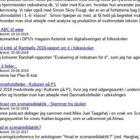
 hjemmesiden radiodrama.dk. Vi taler med Kia om, hvordan hun anvender podca
ervisning. Vi taler også med Simon Skov Fougt, der er en af forfatterne bag b
ltimodalitet i 1.-6- klasse". Simon hjælper os med, at få hold på begrebet mul
hvordan man skal arbejde med analyse og produktion af multimodale tekster 
 ABC til www
liceret: 19-10-2019
tureartikel i DPU's magasin Asterisk om digitaliseringen af folkeskolen
d kritik af Rambølls 2018-rapport om it i folkeskolen
liceret: 20-06-2018
 kritiserer Rambøll-rapporten "Evaluering af indsatsen for it", som jeg har ag
it fejler...
liceret: 20-06-2018
erne har Plan B klar
marksbilleder - Kulturen på P1
2.2018 medvirkede jeg i Kulturen på P1, hvor jeg med udgangspunkt i undervis
rfor og hvordan man kan arbejde med Danmarksbilleder i udskolingen
cast om scenariedidaktik - Stemmer fra skolen
liceret: 14-01-2018
enne podcast deltager jeg sammen med Mike Juel Taagehøj i en snak om Scen
angspunktet for vores Kaliber-bogserie, som er udkommet på Alinea
d er scenariedidaktik?
liceret: 20-12-2017
ceringskonference for antologioen "Hvad er scenariedidaktik?" (red. Hanghøj