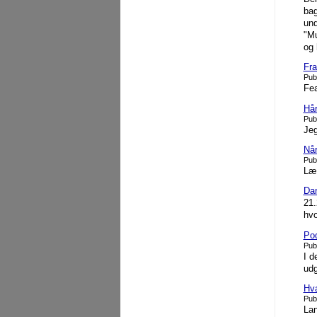
bag
und
"Mu
og 
Fra
Pub
Fea
Hår
Pub
Jeg
Når 
Pub
Lær
Dan
21.
hvo
Pod
Pub
I d
udg
Hva
Pub
Lan