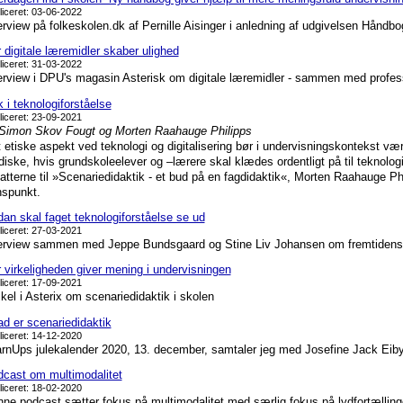
liceret: 03-06-2022
erview på folkeskolen.dk af Pernille Aisinger i anledning af udgivelsen Håndbo
 digitale læremidler skaber ulighed
liceret: 31-03-2022
erview i DPU's magasin Asterisk om digitale læremidler - sammen med profe
k i teknologiforståelse
liceret: 23-09-2021
Simon Skov Fougt og Morten Raahauge Philipps
 etiske aspekt ved teknologi og digitalisering bør i undervisningskontekst væ
idiske, hvis grundskoleelever og –lærere skal klædes ordentligt på til teknolo
fatterne til »Scenariedidaktik - et bud på en fagdidaktik«, Morten Raahauge Ph
spunkt.
an skal faget teknologiforståelse se ud
liceret: 27-03-2021
erview sammen med Jeppe Bundsgaard og Stine Liv Johansen om fremtidens 
 virkeligheden giver mening i undervisningen
liceret: 17-09-2021
ikel i Asterix om scenariedidaktik i skolen
d er scenariedidaktik
liceret: 14-12-2020
rnUps julekalender 2020, 13. december, samtaler jeg med Josefine Jack Eib
cast om multimodalitet
liceret: 18-02-2020
ne podcast sætter fokus på multimodalitet med særlig fokus på lydfortællinge