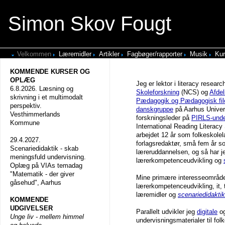
Simon Skov Fougt
Velkommen
Læremidler
Artikler
Fagbøger/rapporter
Musik
Kur
KOMMENDE KURSER OG
OPLÆG
Jeg er lektor i literacy resear
6.8.2026. Læsning og
Skoleforskning
(NCS) og
Afdel
skrivning i et multimodalt
Pædagogik og Pædagogisk fil
perspektiv.
danskgruppe
på Aarhus Univer
Vesthimmerlands
forskningsleder på
PIRLS-unde
Kommune
International Reading Literacy
arbejdet 12 år som folkeskolel
29.4.2027.
forlagsredaktør, små fem år so
Scenariedidaktik - skab
læreruddannelsen, og så har j
meningsfuld undervisning.
lærerkompetenceudvikling og
Oplæg på VIAs temadag
"Matematik - der giver
Mine primære interesseområder 
gåsehud", Aarhus
lærerkompetenceudvikling, it, 
læremidler og
scenariedidaktik
KOMMENDE
UDGIVELSER
Parallelt udvikler jeg
digitale
o
Unge liv - mellem himmel
undervisningsmaterialer til fo